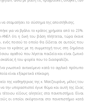
ηγητών, αλλά με βάση τις πραγματικές ανάγκες των
α να σταματήσει το σύστημα της αποστήθισης.
πήκε για να βγάλει το κράτος χρήματα από το 23%.
Α-ΑΝΕΛ ότι η δική του βάση πλήττεται, τώρα έκανε
r», ενός ποσού το οποίο θα δίδεται σε αυτούς που
ύνουν το κράτος με τη συμμετοχή τους στη δημόσια
μόσιου αγαθού που λέγεται παιδεία και είναι ζωτικό
σκαλίας ή του φορέα που το διασφαλίζει.
να γνωστικό αντικείμενο κατά το αγγλικό πρότυπο
οία είναι εξαιρετικά επίκαιρη.
είο της καθηγήτριας της κ. Ματζουράνη, μέλος του
να την υπερασπιστεί έγινε θύμα και αυτή της ίδιας
 τέτοιου είδους αλητείες στα πανεπιστήμια. Είναι
τούς οι οποίοι σκέφτονται στο πανεπιστήμιο κατά