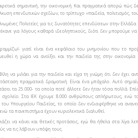
αιρετικά σημαντική, την οικονομική. Και πραγματικά απορώ πώς
ση επενδυτικών σχεδίων, το τρίπτυχο «παιδεία, πολιτισμός, το
ωμένες Πολιτείες για τις δυνατότητες επενδύσεων στην Ελλάδα 
ο έκανε για λόγους καθαρά ιδεοληπτικούς, διότι δεν μπορούμε να
γραμμίζω!- γιατί είναι ένα κεφάλαιο του μνημονίου που το πρ
υθεί η χώρα να ανοίξει και την παιδεία της στην οικονομία κα
λη να μιλάει για την παιδεία και είχα τη γνώμη ότι δεν έχει αν
τάσταση πραγματικά δραματική. Είναι ένα μπάχαλο. Αυτό σημαί
τάσει τα 25.000- τα οποία ποτέ άλλοτε δεν ήταν τόσα πολλά. Επί
κό σχολείο. Στα ΙΕΚ έχουμε 8.000 ανθρώπους απλήρωτους, ενώ 
α του Υπουργείου Παιδείας, το οποίο δεν ενδιαφέρθηκε να ανα
 ενώ τα πανεπιστήμια έχουν κυριολεκτικά διαλυθεί.
νιάζει να κάνει και θετικές προτάσεις, εγώ θα ήθελα στα λίγα
ύς να τις λάβουν υπόψη τους.