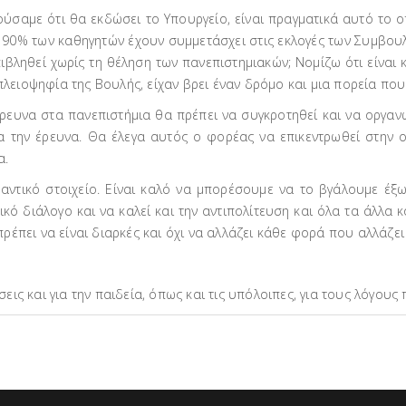
σαμε ότι θα εκδώσει το Υπουργείο, είναι πραγματικά αυτό το ο
Το 90% των καθηγητών έχουν συμμετάσχει στις εκλογές των Συμβου
ιβληθεί χωρίς τη θέληση των πανεπιστημιακών; Νομίζω ότι είναι κ
 πλειοψηφία της Βουλής, είχαν βρει έναν δρόμο και μια πορεία πο
έρευνα στα πανεπιστήμια θα πρέπει να συγκροτηθεί και να οργαν
α την έρευνα. Θα έλεγα αυτός ο φορέας να επικεντρωθεί στην 
α.
ημαντικό στοιχείο. Είναι καλό να μπορέσουμε να το βγάλουμε έξ
τικό διάλογο και να καλεί και την αντιπολίτευση και όλα τα άλ
ό πρέπει να είναι διαρκές και όχι να αλλάζει κάθε φορά που αλλάζε
ις και για την παιδεία, όπως και τις υπόλοιπες, για τους λόγους