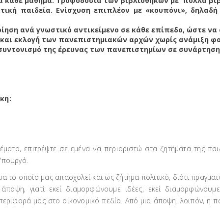
ια κάθε μάθημα. Τροφοδοσία των βιβλιοθηκών με πολλά βιβ
ική παιδεία. Ενίσχυση επιπλέον με «κουπόνι», δηλαδή 
οίηση ανά γνωστικό αντικείμενο σε κάθε επίπεδο, ώστε να
και εκλογή των πανεπιστημιακών αρχών χωρίς ανάμιξη φο
 συντονισμό της έρευνας των πανεπιστημίων σε συνάρτηση 
κη:
ματα, επιτρέψτε σε εμένα να περιοριστώ στα ζητήματα της παιδε
Υπουργό.
ημα το οποίο μας απασχολεί και ως ζήτημα πολιτικό, διότι πραγματ
ή άποψη, γιατί εκεί διαμορφώνουμε ιδέες, εκεί διαμορφώνουμε
ριφορά μας στο οικονομικό πεδίο. Από μια άποψη, λοιπόν, η παι