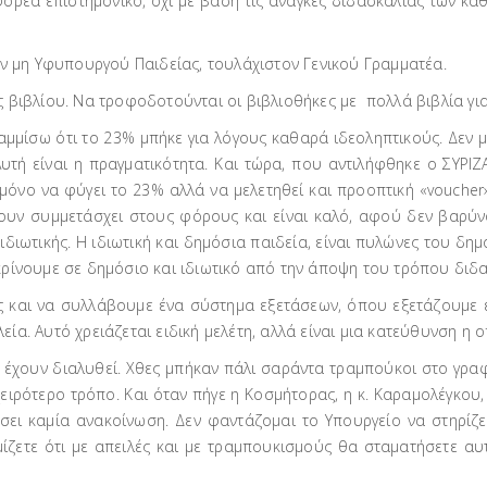
φορέα επιστημονικό, όχι με βάση τις ανάγκες διδασκαλίας των καθ
αν μη Υφυπουργού Παιδείας, τουλάχιστον Γενικού Γραμματέα.
 βιβλίου. Να τροφοδοτούνται οι βιβλιοθήκες με πολλά βιβλία γι
μμίσω ότι το 23% μπήκε για λόγους καθαρά ιδεοληπτικούς. Δεν μ
 Αυτή είναι η πραγματικότητα. Και τώρα, που αντιλήφθηκε ο ΣΥΡΙΖ
 μόνο να φύγει το 23% αλλά να μελετηθεί και προοπτική «vouche
 έχουν συμμετάσχει στους φόρους και είναι καλό, αφού δεν βαρ
 ιδιωτικής. Η ιδιωτική και δημόσια παιδεία, είναι πυλώνες του δη
ρίνουμε σε δημόσιο και ιδιωτικό από την άποψη του τρόπου διδα
ς και να συλλάβουμε ένα σύστημα εξετάσεων, όπου εξετάζουμε έ
. Αυτό χρειάζεται ειδική μελέτη, αλλά είναι μια κατεύθυνση η οπ
α έχουν διαλυθεί. Χθες μπήκαν πάλι σαράντα τραμπούκοι στο γραφ
ειρότερο τρόπο. Και όταν πήγε η Κοσμήτορας, η κ. Καραμολέγκου, 
ει καμία ανακοίνωση. Δεν φαντάζομαι το Υπουργείο να στηρίζει
μίζετε ότι με απειλές και με τραμπουκισμούς θα σταματήσετε αυ