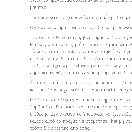
Έκτον, το πρόγραμμα διδασκαλίας να γίνεται από 
μαθητών.
Έβδομον, να υπάρξει συναίνεση για μόνιμη θέση, 
Όγδοον, να σταματήσει αμέσως η διανομή του ενός
Ένατον, το 23% να καταργηθεί πάραυτα. Να υπογρα
Μπήκε για να κάνει ζημιά στην ιδιωτική παιδεία.
πίσω και ζητά το 23% να ανασυγκροτηθεί. Και όχι
επιλέγουν την ιδιωτική παιδεία. Διότι και αυτοί
παιδεία να έχουν μια ενίσχυση για την επιλογή της
δημόσιο αγαθό, το οποίο δεν μπορούμε να το διακ
Δέκατον, η παραπαιδεία να αντιμετωπιστεί αμέσω
και επομένως συγχωνεύουμε παραπαιδεία και σχολεία
Ενδέκατο, δυο λόγια για τα πανεπιστήμια τα οποί
Συμβουλίου Ιδρύματος, και την απείλησαν με τον χ
επίθεσης. Δεν άκουσα το Υπουργείο να έχει εκδώσ
καιρός αυτό το πράγμα να σταματήσει. Και μη νο
τρόπο διαφορετικό από εσάς.