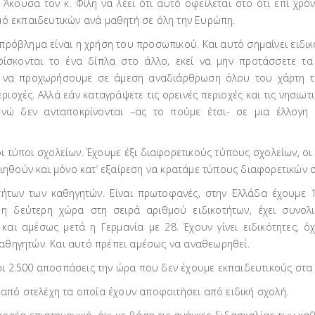
Άκουσα τον κ. Φίλη να λέει ότι αυτό οφείλεται στο ότι επί χρό
μό εκπαιδευτικών ανά μαθητή σε όλη την Ευρώπη.
ο πρόβλημα είναι η χρήση του προσωπικού. Kαι αυτό σημαίνει ειδ
ίσκονται το ένα δίπλα στο άλλο, εκεί να μην προτάσσετε τα
αι να προχωρήσουμε σε άμεση αναδιάρθρωση όλου του χάρτη 
ριοχές. Αλλά εάν καταγράψετε τις ορεινές περιοχές και τις νησιω
νώ δεν ανταποκρίνονται –ας το πούμε έτσι- σε μια έλλογη α
 τύποι σχολείων. Έχουμε έξι διαφορετικούς τύπους σχολείων, οι
οιηθούν και μόνο κατ’ εξαίρεση να κρατάμε τύπους διαφορετικών 
τήτων των καθηγητών. Είναι πρωτοφανές, στην Ελλάδα έχουμε 11
 η δεύτερη χώρα στη σειρά αριθμού ειδικοτήτων, έχει συνολι
αι αμέσως μετά η Γερμανία με 28. Έχουν γίνει ειδικότητες, ό
αθηγητών. Και αυτό πρέπει αμέσως να αναθεωρηθεί.
ι 2.500 αποσπάσεις την ώρα που δεν έχουμε εκπαιδευτικούς στα 
 από στελέχη τα οποία έχουν αποφοιτήσει από ειδική σχολή.