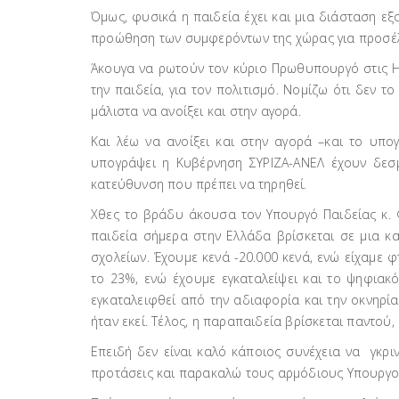
Όμως, φυσικά η παιδεία έχει και μια διάσταση εξ
προώθηση των συμφερόντων της χώρας για προσέλκυ
Άκουγα να ρωτούν τον κύριο Πρωθυπουργό στις Ην
την παιδεία, για τον πολιτισμό. Νομίζω ότι δεν τ
μάλιστα να ανοίξει και στην αγορά.
Και λέω να ανοίξει και στην αγορά –και το υπο
υπογράψει η Κυβέρνηση ΣΥΡΙΖΑ-ΑΝΕΛ έχουν δεσμε
κατεύθυνση που πρέπει να τηρηθεί.
Χθες το βράδυ άκουσα τον Υπουργό Παιδείας κ. Φί
παιδεία σήμερα στην Ελλάδα βρίσκεται σε μια κα
σχολείων. Έχουμε κενά -20.000 κενά, ενώ είχαμε φ
το 23%, ενώ έχουμε εγκαταλείψει και το ψηφια
εγκαταλειφθεί από την αδιαφορία και την οκνηρί
ήταν εκεί. Τέλος, η παραπαιδεία βρίσκεται παντού,
Επειδή δεν είναι καλό κάποιος συνέχεια να γκρι
προτάσεις και παρακαλώ τους αρμόδιους Υπουργο