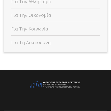
Για Τον Αθλητισμό
Για Την Οικονομία
Για Την Κοινωνία
Για Τη Δικαιοσύνη