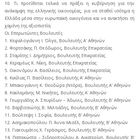
10. Τι προτίθεται τελικά να πράξει η κυβέρνηση για την
ανάκαμψη της ελληνικής οικονομίας, για να σταθεί ισότιμα η
Ελλάδα μέσα στην ευρωπαϊκή οικογένεια και να ανακτήσει τη
χαμένη της αξιοπιστία;
Οι Επερωτώντες Βουλευτές
1. Κεφαλογιάννη Ι. Όλγα, Βουλευτής Α’ Αθηνών
2. Φορτσάκης Π. Θεόδωρος, Βουλευτής Επικρατείας
3. Σταμάτης Ι. Δημήτριος, Βουλευτής Επικρατείας
4. Κεραμέως Κ. Νίκη, Βουλευτής Επικρατείας
5. Οικονόμου Α. Βασίλειος, Βουλευτής Επικρατείας
6. Κικίλιας Π. Βασίλειος, Βουλευτής Α’ Αθηνών
7. Μπακογιάννη Κ. Θεοδώρα (Ντόρα), Βουλευτής Α’ Αθηνών
8. Κακλαμάνης Μ. Νικήτας, Βουλευτής Α’ Αθηνών
9. Γεωργιάδης Α. Σπυρίδων – Άδωνις, Βουλευτής Β’ Αθηνών
10. Βαρβιτσιώτης Β. Μιλτιάδης, Βουλευτής Β’ Αθηνών
11. Βούλτεψη Ι. Σοφία, Βουλευτής Β’ Αθηνών
12. Ασημακοπούλου Π. Άννα-Μισέλ, Βουλευτής Β’ Αθηνών
13. Γιακουμάτος Χ. Γεράσιμος, Βουλευτής Β’ Αθηνών
14. Παπακώστα – Σιδηροπούλου Α. Αικατερίνη, Βουλευτής Β’