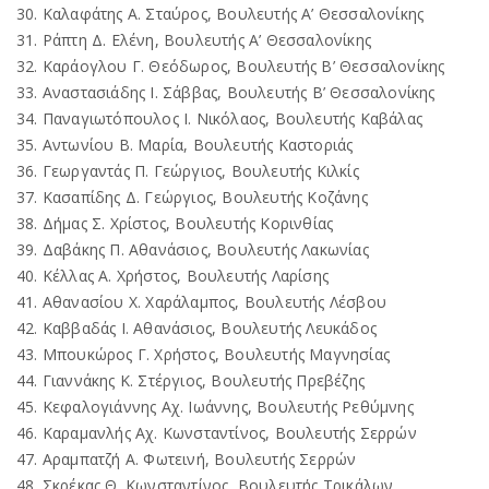
30. Καλαφάτης Α. Σταύρος, Βουλευτής Α’ Θεσσαλονίκης
31. Ράπτη Δ. Ελένη, Βουλευτής Α’ Θεσσαλονίκης
32. Καράογλου Γ. Θεόδωρος, Βουλευτής Β’ Θεσσαλονίκης
33. Αναστασιάδης Ι. Σάββας, Βουλευτής Β’ Θεσσαλονίκης
34. Παναγιωτόπουλος Ι. Νικόλαος, Βουλευτής Καβάλας
35. Αντωνίου Β. Μαρία, Βουλευτής Καστοριάς
36. Γεωργαντάς Π. Γεώργιος, Βουλευτής Κιλκίς
37. Κασαπίδης Δ. Γεώργιος, Βουλευτής Κοζάνης
38. Δήμας Σ. Χρίστος, Βουλευτής Κορινθίας
39. Δαβάκης Π. Αθανάσιος, Βουλευτής Λακωνίας
40. Κέλλας Α. Χρήστος, Βουλευτής Λαρίσης
41. Αθανασίου Χ. Χαράλαμπος, Βουλευτής Λέσβου
42. Καββαδάς Ι. Αθανάσιος, Βουλευτής Λευκάδος
43. Μπουκώρος Γ. Χρήστος, Βουλευτής Μαγνησίας
44. Γιαννάκης Κ. Στέργιος, Βουλευτής Πρεβέζης
45. Κεφαλογιάννης Αχ. Ιωάννης, Βουλευτής Ρεθύμνης
46. Καραμανλής Αχ. Κωνσταντίνος, Βουλευτής Σερρών
47. Αραμπατζή Α. Φωτεινή, Βουλευτής Σερρών
48. Σκρέκας Θ. Κωνσταντίνος, Βουλευτής Τρικάλων