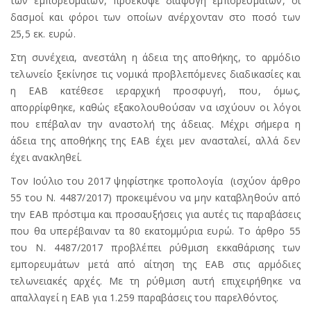
των εμπορευμάτων, προέκυψε διαφυγή εμπορευμάτων, οι
δασμοί και φόροι των οποίων ανέρχονταν στο ποσό των
25,5 εκ. ευρώ.
Στη συνέχεια, ανεστάλη η άδεια της αποθήκης, το αρμόδιο
τελωνείο ξεκίνησε τις νομικά προβλεπόμενες διαδικασίες και
η ΕΑΒ κατέθεσε ιεραρχική προσφυγή, που, όμως,
απορρίφθηκε, καθώς εξακολουθούσαν να ισχύουν οι λόγοι
που επέβαλαν την αναστολή της άδειας. Μέχρι σήμερα η
άδεια της αποθήκης της ΕΑΒ έχει μεν ανασταλεί, αλλά δεν
έχει ανακληθεί.
Τον Ιούλιο του 2017 ψηφίστηκε τροπολογία (ισχύον άρθρο
55 του Ν. 4487/2017) προκειμένου να μην καταβληθούν από
την ΕΑΒ πρόστιμα και προσαυξήσεις για αυτές τις παραβάσεις
που θα υπερέβαιναν τα 80 εκατομμύρια ευρώ. Το άρθρο 55
του Ν. 4487/2017 προβλέπει ρύθμιση εκκαθάρισης των
εμπορευμάτων μετά από αίτηση της ΕΑΒ στις αρμόδιες
τελωνειακές αρχές. Με τη ρύθμιση αυτή επιχειρήθηκε να
απαλλαγεί η ΕΑΒ για 1.259 παραβάσεις του παρελθόντος.