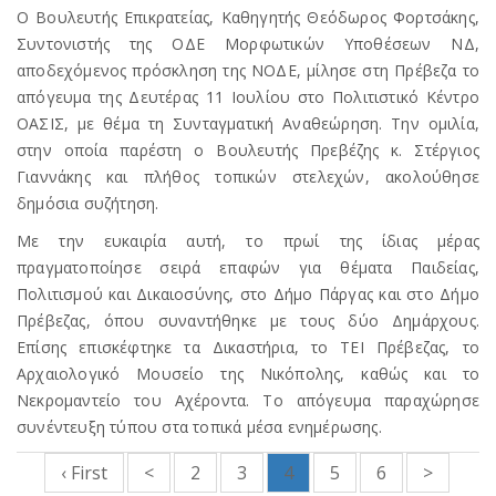
Ο Βουλευτής Επικρατείας, Καθηγητής Θεόδωρος Φορτσάκης,
Συντονιστής της ΟΔΕ Μορφωτικών Υποθέσεων ΝΔ,
αποδεχόμενος πρόσκληση της ΝΟΔΕ, μίλησε στη Πρέβεζα το
απόγευμα της Δευτέρας 11 Ιουλίου στο Πολιτιστικό Κέντρο
ΟΑΣΙΣ, με θέμα τη Συνταγματική Αναθεώρηση. Την ομιλία,
στην οποία παρέστη ο Βουλευτής Πρεβέζης κ. Στέργιος
Γιαννάκης και πλήθος τοπικών στελεχών, ακολούθησε
δημόσια συζήτηση.
Με την ευκαιρία αυτή, το πρωί της ίδιας μέρας
πραγματοποίησε σειρά επαφών για θέματα Παιδείας,
Πολιτισμού και Δικαιοσύνης, στο Δήμο Πάργας και στο Δήμο
Πρέβεζας, όπου συναντήθηκε με τους δύο Δημάρχους.
Επίσης επισκέφτηκε τα Δικαστήρια, το ΤΕΙ Πρέβεζας, το
Αρχαιολογικό Μουσείο της Νικόπολης, καθώς και το
Νεκρομαντείο του Αχέροντα. Το απόγευμα παραχώρησε
συνέντευξη τύπου στα τοπικά μέσα ενημέρωσης.
‹ First
<
2
3
4
5
6
>